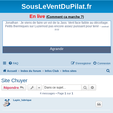
SousLeVentDuPilat.fr
En live
(Comment ça marche ?)
Jonathan : Je viens de faire un vol de la Jass. Vent face faible au décollage.
Petits thermiques sur Luzernod pas encore assez puissant pour tenir -
vendredi
10:32
Agrandir
FAQ
S’enregistrer
Connexion
R
Accueil
Index du forum
Infos Club
Infos sites
e
Site Chuyer
c
Rechercher
Recherche 
Répondre
h
4 messages • Page
1
sur
1
e
Lapin_lubrique
r
c