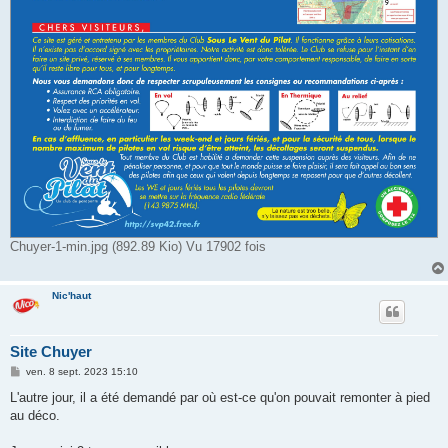
Chuyer-1-min.jpg (892.89 Kio) Vu 17902 fois
Nic'haut
Site Chuyer
M
ven. 8 sept. 2023 15:10
e
s
L'autre jour, il a été demandé par où est-ce qu'on pouvait remonter à pied
s
au déco.
a
g
e