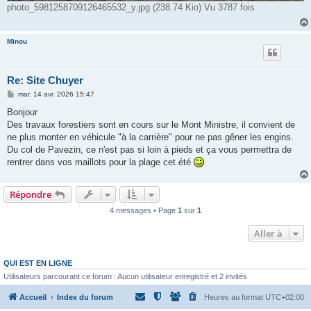
photo_5981258709126465532_y.jpg (238.74 Kio) Vu 3787 fois
Minou
Re: Site Chuyer
M
mar. 14 avr. 2026 15:47
e
s
Bonjour
s
Des travaux forestiers sont en cours sur le Mont Ministre, il convient de
a
g
ne plus monter en véhicule "à la carrière" pour ne pas gêner les engins.
e
Du col de Pavezin, ce n'est pas si loin à pieds et ça vous permettra de
rentrer dans vos maillots pour la plage cet été
Répondre
4 messages • Page
1
sur
1
Aller à
QUI EST EN LIGNE
Utilisateurs parcourant ce forum : Aucun utilisateur enregistré et 2 invités
Accueil
Index du forum
Heures au format
UTC+02:00