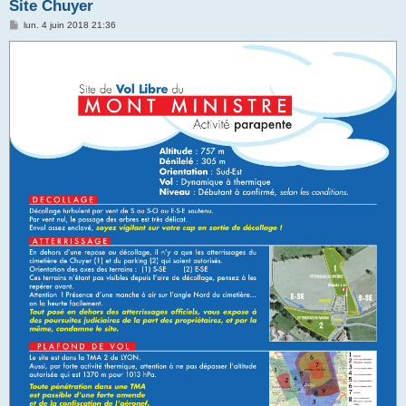
h
Site Chuyer
e
M
lun. 4 juin 2018 21:36
e
r
s
s
a
g
e