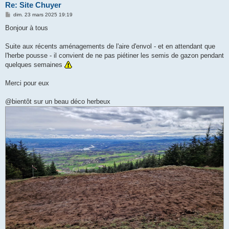
Re: Site Chuyer
M
dim. 23 mars 2025 19:19
e
s
Bonjour à tous
s
a
g
Suite aux récents aménagements de l'aire d'envol - et en attendant que
e
l'herbe pousse - il convient de ne pas piétiner les semis de gazon pendant
quelques semaines
Merci pour eux
@bientôt sur un beau déco herbeux