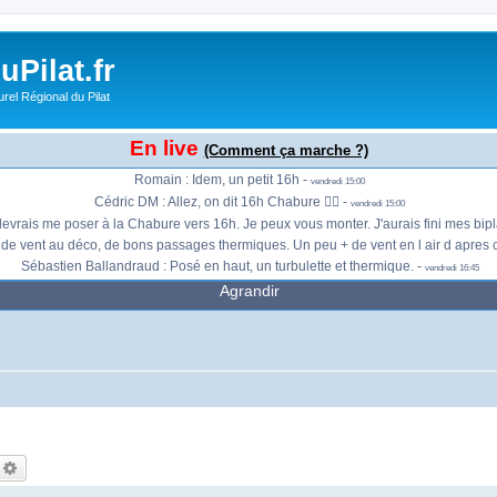
i besoin, je peux passer à la Chabure vers 12h50. Sinon je monte direct à Salvaris 
en Ballandraud : Je peux passer par la chabute a 12h50 sinon je monte direct.... -
v
Thib : Salvaris Face Jon bien haut Pas de cums -
vendredi 13:24
Pilat.fr
a balise reste OK d ici là, du monde pour un RdV Chabure vers 15h30/45 (ou plus ta
Henri : C'est ok pour moi vers 15h45-16h -
vendredi 13:57
rel Régional du Pilat
Cédric DM : 👍🏻 On se tient au jus, deja du 26... 😕 -
vendredi 13:58
Henri : Je ne suis pas très optimiste !! -
vendredi 13:59
En live
(Comment ça marche ?)
 : Je monte à la Jasserie en passant par le Planil. Je peux passer par le moulin... -
Romain : Idem, un petit 16h -
vendredi 15:00
Cédric DM : Allez, on dit 16h Chabure 👍🏻 -
vendredi 15:00
devrais me poser à la Chabure vers 16h. Je peux vous monter. J'aurais fini mes bip
 de vent au déco, de bons passages thermiques. Un peu + de vent en l air d apres c
Sébastien Ballandraud : Posé en haut, un turbulette et thermique. -
vendredi 16:45
Agrandir
echercher
Recherche avancée