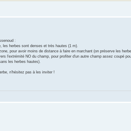
ssenoud :
e, les herbes sont denses et très hautes (1 m).
la zone, pour avoir moins de distance à faire en marchant (on préserve les herbe
r vers l'extrémité NO du champ, pour profiter d'un autre champ assez coupé po
 sans les herbes hautes).
be, n'hésitez pas à les inviter !