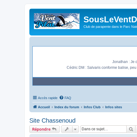
Thib : S
Sébasti
SousLeVentDu
Cédric DM : Si l
Club de parapente dans le Parc Natu
François
Jonathan : Je 
Cédric DM : Salvaris conforme balise, peu
Accès rapide
FAQ
Accueil
Index du forum
Infos Club
Infos sites
Site Chassenoud
R
Répondre