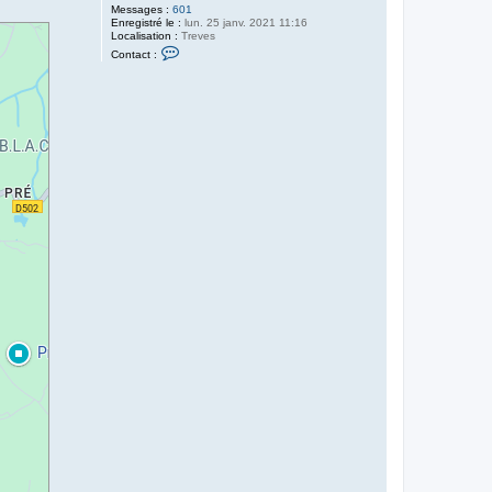
Messages :
601
Enregistré le :
lun. 25 janv. 2021 11:16
Localisation :
Treves
C
Contact :
o
n
t
a
c
t
e
r
N
i
c
'
h
a
u
t