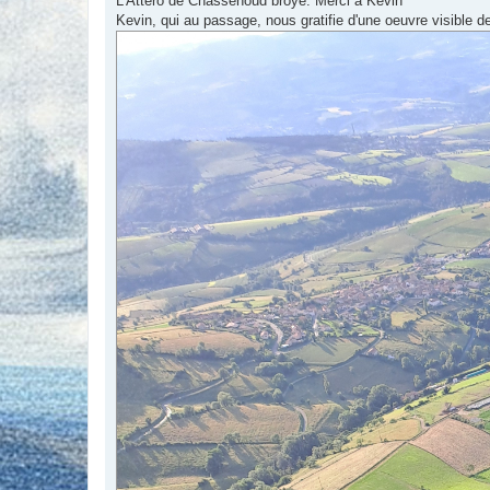
L'Attero de Chassenoud broyé. Merci à Kevin
e
Kevin, qui au passage, nous gratifie d'une oeuvre visible d