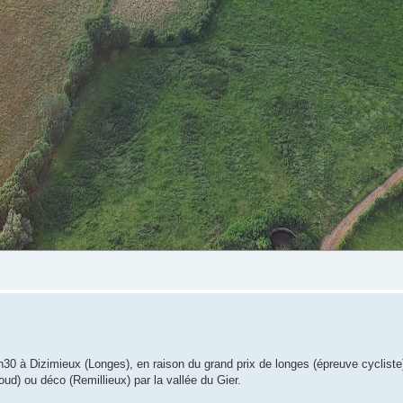
30 à Dizimieux (Longes), en raison du grand prix de longes (épreuve cycliste
d) ou déco (Remillieux) par la vallée du Gier.