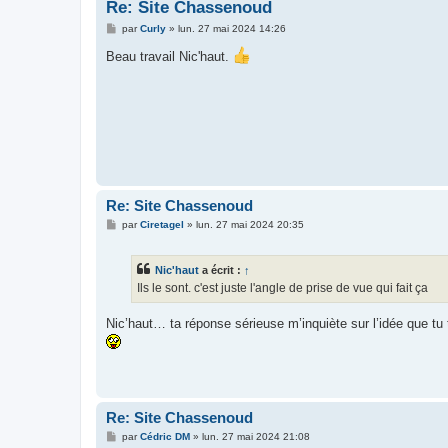
Re: Site Chassenoud
M
par
Curly
»
lun. 27 mai 2024 14:26
e
s
Beau travail Nic'haut.
s
a
g
e
Re: Site Chassenoud
M
par
Ciretagel
»
lun. 27 mai 2024 20:35
e
s
s
Nic'haut
a écrit :
↑
a
g
Ils le sont. c'est juste l'angle de prise de vue qui fait ça
e
Nic’haut… ta réponse sérieuse m’inquiète sur l’idée que tu
Re: Site Chassenoud
M
par
Cédric DM
»
lun. 27 mai 2024 21:08
e