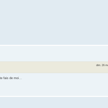
dim. 26 m
 te fais de moi…