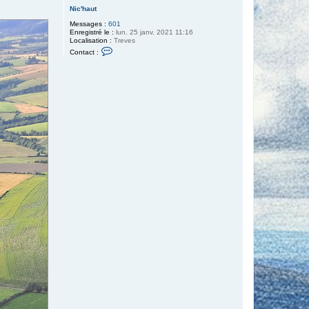
Nic'haut
Messages :
601
Enregistré le :
lun. 25 janv. 2021 11:16
Localisation :
Treves
C
Contact :
o
n
t
a
c
t
e
r
N
i
c
'
h
a
u
t