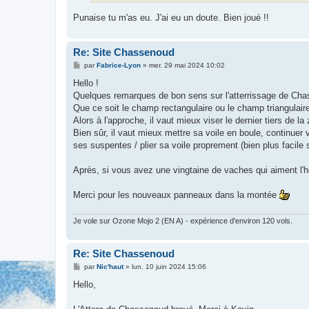
Punaise tu m'as eu. J'ai eu un doute. Bien joué !!
Re: Site Chassenoud
M
par
Fabrice-Lyon
»
mer. 29 mai 2024 10:02
e
s
Hello !
s
Quelques remarques de bon sens sur l'atterrissage de Cha
a
g
Que ce soit le champ rectangulaire ou le champ triangulair
e
Alors à l'approche, il vaut mieux viser le dernier tiers de 
Bien sûr, il vaut mieux mettre sa voile en boule, continue
ses suspentes / plier sa voile proprement (bien plus facile
Après, si vous avez une vingtaine de vaches qui aiment l'her
Merci pour les nouveaux panneaux dans la montée
Je vole sur Ozone Mojo 2 (EN A) - expérience d'environ 120 vols.
Re: Site Chassenoud
M
par
Nic'haut
»
lun. 10 juin 2024 15:06
e
s
Hello,
s
a
g