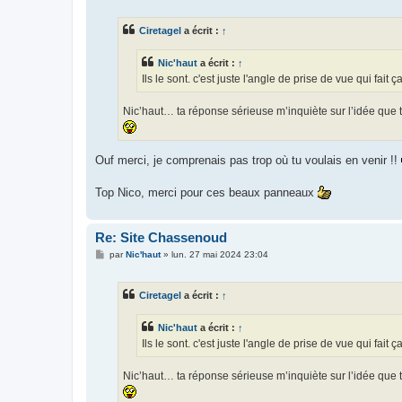
s
s
Ciretagel
a écrit :
↑
a
g
e
Nic'haut
a écrit :
↑
Ils le sont. c'est juste l'angle de prise de vue qui fait ç
Nic’haut… ta réponse sérieuse m’inquiète sur l’idée que 
Ouf merci, je comprenais pas trop où tu voulais en venir !!
Top Nico, merci pour ces beaux panneaux
Re: Site Chassenoud
M
par
Nic'haut
»
lun. 27 mai 2024 23:04
e
s
s
Ciretagel
a écrit :
↑
a
g
e
Nic'haut
a écrit :
↑
Ils le sont. c'est juste l'angle de prise de vue qui fait ç
Nic’haut… ta réponse sérieuse m’inquiète sur l’idée que 