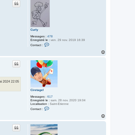
Curly
Messages :
478
Enregistré le :
ven. 29 nov. 2019 16:39
C
Contact :
o
n
H
t
a
a
u
c
t
t
e
r
C
u
ai 2024 22:05
r
l
Ciretagel
y
Messages :
617
Enregistré le :
sam. 28 nov. 2020 19:04
Localisation :
Saint-Etienne
C
Contact :
o
n
H
t
a
a
u
c
t
t
e