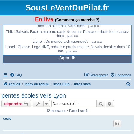
monte direct -
jeudi 13:01
SousLeVentDuPilat.fr
Jonathan : Ça envoie du bois à présent à la Jasserie -
jeudi 13:13
Jonathan : Gros thermiques et vent qui se renforce -
jeudi 13:13
En live
(Comment ça marche ?)
Jonathan : Je vais peut être migrer sur Salvaris -
jeudi 13:13
Eddy : Ah ok bah salvaris alors -
jeudi 13:22
Thib : Salvaris Face la majeure partie du temps Passages thermiques assez
forts -
jeudi 13:39
Lionel : Du monde à chassenoud? -
jeudi 16:28
Lionel : Chasse. Legé NNE, redressé par thermique. Je vais décoller dans 10
mn -
jeudi 17:47
Agrandir
FAQ
S’enregistrer
Connexion
R
Accueil
Index du forum
Infos Club
Infos sites
e
pentes écoles vers Lyon
c
Rechercher
Recherche 
Répondre
h
12 messages • Page
1
sur
1
e
Cedre
r
c