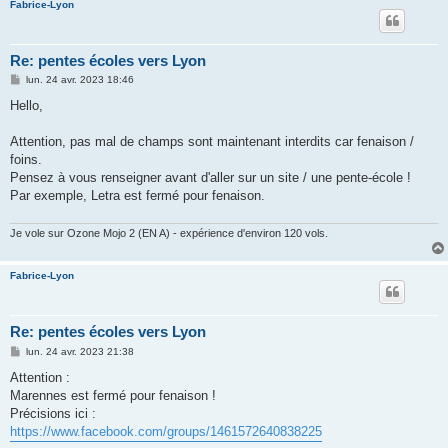
Fabrice-Lyon
Re: pentes écoles vers Lyon
M
lun. 24 avr. 2023 18:46
e
s
Hello,
s
a
g
Attention, pas mal de champs sont maintenant interdits car fenaison /
e
foins.
Pensez à vous renseigner avant d'aller sur un site / une pente-école !
Par exemple, Letra est fermé pour fenaison.
Je vole sur Ozone Mojo 2 (EN A) - expérience d'environ 120 vols.
Fabrice-Lyon
Re: pentes écoles vers Lyon
M
lun. 24 avr. 2023 21:38
e
s
Attention :
s
Marennes est fermé pour fenaison !
a
g
Précisions ici :
e
https://www.facebook.com/groups/1461572640838225