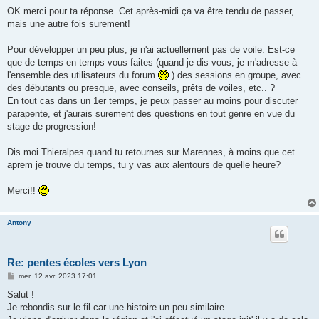
e
s
OK merci pour ta réponse. Cet après-midi ça va être tendu de passer,
s
mais une autre fois surement!
a
g
e
Pour développer un peu plus, je n'ai actuellement pas de voile. Est-ce
que de temps en temps vous faites (quand je dis vous, je m'adresse à
l'ensemble des utilisateurs du forum
) des sessions en groupe, avec
des débutants ou presque, avec conseils, prêts de voiles, etc.. ?
En tout cas dans un 1er temps, je peux passer au moins pour discuter
parapente, et j'aurais surement des questions en tout genre en vue du
stage de progression!
Dis moi Thieralpes quand tu retournes sur Marennes, à moins que cet
aprem je trouve du temps, tu y vas aux alentours de quelle heure?
Merci!!
Antony
Re: pentes écoles vers Lyon
M
mer. 12 avr. 2023 17:01
e
s
Salut !
s
Je rebondis sur le fil car une histoire un peu similaire.
a
g