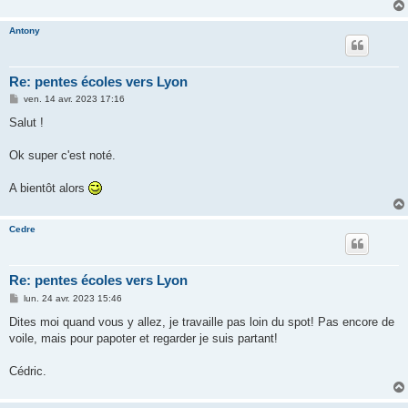
Antony
Re: pentes écoles vers Lyon
M
ven. 14 avr. 2023 17:16
e
s
Salut !
s
a
g
Ok super c'est noté.
e
A bientôt alors
Cedre
Re: pentes écoles vers Lyon
M
lun. 24 avr. 2023 15:46
e
s
Dites moi quand vous y allez, je travaille pas loin du spot! Pas encore de
s
voile, mais pour papoter et regarder je suis partant!
a
g
e
Cédric.