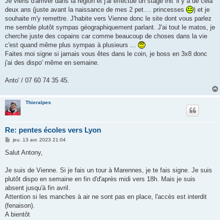
Je viens d'arriver dans la région et j'ai effectué un stage init' il y a de cela
e
deux ans (juste avant la naissance de mes 2 pet.... princesses
) et je
souhaite m'y remettre. J'habite vers Vienne donc le site dont vous parlez
me semble plutôt sympas géographiquement parlant. J'ai tout le matos, je
cherche juste des copains car comme beaucoup de choses dans la vie
c'est quand même plus sympas à plusieurs ...
Faites moi signe si jamais vous êtes dans le coin, je boss en 3x8 donc
j'ai des dispo' même en semaine.
Anto' / 07 60 74 35 45.
Thieralpes
Re: pentes écoles vers Lyon
M
jeu. 13 avr. 2023 21:04
e
s
Salut Antony,
s
a
g
Je suis de Vienne. Si je fais un tour à Marennes, je te fais signe. Je suis
e
plutôt dispo en semaine en fin d'd'après midi vers 18h. Mais je suis
absent jusqu'à fin avril.
Attention si les manches à air ne sont pas en place, l'accès est interdit
(fenaison).
A bientôt