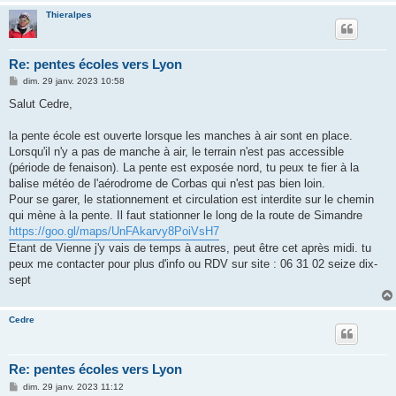
Thieralpes
Re: pentes écoles vers Lyon
M
dim. 29 janv. 2023 10:58
e
s
Salut Cedre,
s
a
g
la pente école est ouverte lorsque les manches à air sont en place.
e
Lorsqu'il n'y a pas de manche à air, le terrain n'est pas accessible
(période de fenaison). La pente est exposée nord, tu peux te fier à la
balise météo de l'aérodrome de Corbas qui n'est pas bien loin.
Pour se garer, le stationnement et circulation est interdite sur le chemin
qui mène à la pente. Il faut stationner le long de la route de Simandre
https://goo.gl/maps/UnFAkarvy8PoiVsH7
Etant de Vienne j'y vais de temps à autres, peut être cet après midi. tu
peux me contacter pour plus d'info ou RDV sur site : 06 31 02 seize dix-
sept
Cedre
Re: pentes écoles vers Lyon
M
dim. 29 janv. 2023 11:12