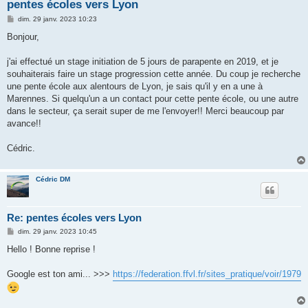
h
pentes écoles vers Lyon
e
M
dim. 29 janv. 2023 10:23
e
r
s
Bonjour,
s
a
g
j'ai effectué un stage initiation de 5 jours de parapente en 2019, et je
e
souhaiterais faire un stage progression cette année. Du coup je recherche
une pente école aux alentours de Lyon, je sais qu'il y en a une à
Marennes. Si quelqu'un a un contact pour cette pente école, ou une autre
dans le secteur, ça serait super de me l'envoyer!! Merci beaucoup par
avance!!
Cédric.
Cédric DM
Re: pentes écoles vers Lyon
M
dim. 29 janv. 2023 10:45
e
s
Hello ! Bonne reprise !
s
a
g
Google est ton ami... >>>
https://federation.ffvl.fr/sites_pratique/voir/1979
e