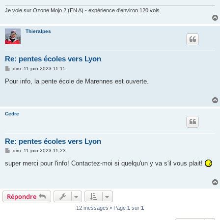
Je vole sur Ozone Mojo 2 (EN A) - expérience d'environ 120 vols.
Thieralpes
Re: pentes écoles vers Lyon
M
dim. 11 juin 2023 11:15
e
s
Pour info, la pente école de Marennes est ouverte.
s
a
g
e
Cedre
Re: pentes écoles vers Lyon
M
dim. 11 juin 2023 11:23
e
s
super merci pour l'info! Contactez-moi si quelqu'un y va s'il vous plait!
s
a
g
e
Répondre
12 messages • Page
1
sur
1