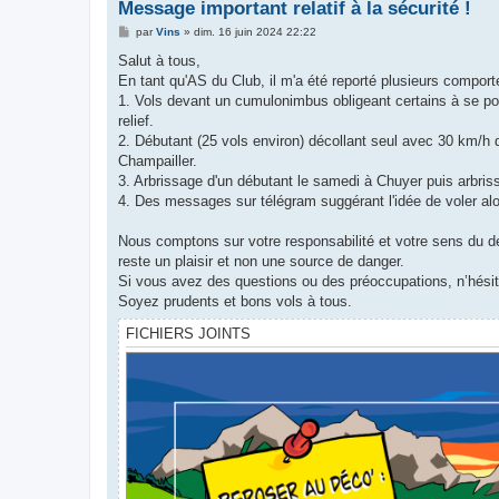
Message important relatif à la sécurité !
M
par
Vins
»
dim. 16 juin 2024 22:22
e
s
Salut à tous,
s
En tant qu'AS du Club, il m'a été reporté plusieurs compo
a
g
1. Vols devant un cumulonimbus obligeant certains à se pose
e
relief.
2. Débutant (25 vols environ) décollant seul avec 30 km/h d
Champailler.
3. Arbrissage d'un débutant le samedi à Chuyer puis arbri
4. Des messages sur télégram suggérant l'idée de voler alo
Nous comptons sur votre responsabilité et votre sens du de
reste un plaisir et non une source de danger.
Si vous avez des questions ou des préoccupations, n’hésit
Soyez prudents et bons vols à tous.
FICHIERS JOINTS