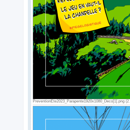
PreventionEte2023_Parapente1920x1080_Deco[1].png (2.0