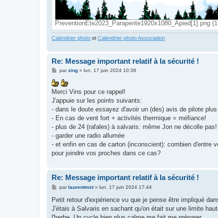
PreventionEte2023_Parapente1920x1080_Apied[1].png (1.
Calendrier photo
et
Calendrier photo Association
Re: Message important relatif à la sécurité !
M
par
zing
»
lun. 17 juin 2024 10:38
e
s
s
Merci Vins pour ce rappel!
a
g
J'appuie sur les points suivants:
e
- dans le doute essayez d'avoir un (des) avis de pilote pl
- En cas de vent fort + activités thermique = méfiance!
- plus de 24 (rafales) à salvaris: même Jon ne décolle pas!
- garder une radio allumée
- et enfin en cas de carton (inconscient): combien d'entre 
pour joindre vos proches dans ce cas?
Re: Message important relatif à la sécurité !
M
par
laurentmst
»
lun. 17 juin 2024 17:44
e
s
Petit retour d'expérience vu que je pense être impliqué dan
s
J'étais à Salvaris en sachant qu'on était sur une limite hau
a
g
l'herbe. Un cycle bien plus calme me fait me préparer.