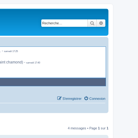
Rechercher
Recherche avancé
. -
samedi 17:25
saint chamond) -
samedi 17:40
S’enregistrer
Connexion
4 messages • Page
1
sur
1