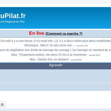
Laurent : Y'a Eddy a récupérer au moulin -
samedi 15:50
François : Ok -
samedi 15:50
François : Je suis au centre de Saint Chamond -
Pilat.fr
samedi 15:50
Djack : https://youtu.be/jRPvirhzURQ?is=VhisdE7FZGC8IDDI -
samedi 15:51
rel Régional du Pilat
François : Je vais faire du gonflable à l"altisurface... -
samedi 16:08
Sébastien Ballandraud : Posé deco -
samedi 16:38
Véronique : Y a du monde à Chassenoud ? -
En live
samedi 17:08
(Comment ça marche ?)
Max : Je suis en route, dans 20 mn sur place -
samedi 17:19
J'ai volé il y a une heure, il n'y avait rien. Là, il y a deux voiles plus deux modélistes
Véronique : Merci! Je vais venir voir... -
samedi 17:28
 feux de végétation rive droite du barrage de soulage ( 1er barrage en montant de 
Max : Finalement oeillon, rdv dans 15 mn à la cheminée -
samedi 18:15
Max : Oeillon Est, on deplent -
samedi 19:01
Agrandir
echercher
Recherche avancée