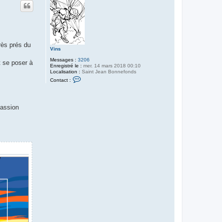
rès prés du
Vins
Messages :
3206
t se poser à
Enregistré le :
mer. 14 mars 2018 00:10
Localisation :
Saint Jean Bonnefonds
C
Contact :
o
n
t
a
passion
c
t
e
r
V
i
n
s