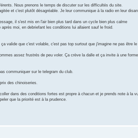
érents. Nous prenons le temps de discuter sur les difficultés du site.
itée et c'est plutôt désagréable. Je leur communique à la radio en leur disant
ssage, il s'est mis en l'air bien plus tard dans un cycle bien plus calme
près moi, en debriefant les conditions lui allaient sauf le froid.
 ça valide que c'est volable, c'est pas top surtout que j'imagine ne pas être le
ommes assez frustrés de peu voler. Ça crève la dalle et ça invite à une forme
t pas communiquer sur le telegram du club.
prix des chinoiseries.
écoller dans des conditions fortes est propre à chacun et je prends note à la v
ler que la priorité est à la prudence.