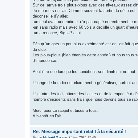
e
Sur ce, arrive trois pious-pious avec des niveaux assez diff
Je me mets en l'air. Comme souvent la sortie du déco est ag
déconseille d'y aller.
-un seul avait une radio et n'a pas capté correctement le me
-un sans radio mais avec 60 vols a décollé un quart d'heure a
-un a renoncé, Big UP a lui
Dès qu'un gars un peu plus expérimenté est en l'air fait que
du club.
Les pious-pious (bien énervés cette année ) et nous tous s
d'imprudence.
Peut-être que lorsque les conditions sont limites il ne fau
L'usage de la radio est clairement a généraliser, surtout au 
L'histoire des indications des balises et de la capacité à d
nombre d'incidents sans frais que nous devons tous se rappe
Merci pour ce rappel et bises à tous.
A bientôt en l'air
Re: Message important relatif à la sécurité !
M
par
Mickaël G
»
mar. 25 juin 2024 12:40