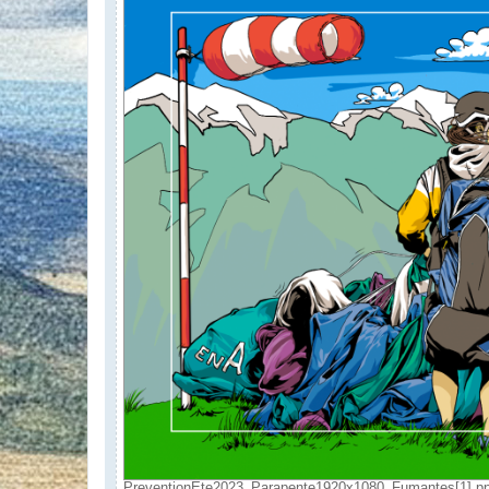
PreventionEte2023_Parapente1920x1080_Fumantes[1].png