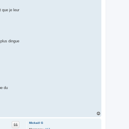
t
a
 que je leur
c
t
e
r
l
a
u
r
e
 plus dingue
n
t
m
s
t
ue du
H
a
u
Mickaël G
t