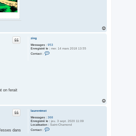
H
a
u
zing
t
Messages :
953
Enregistré le :
mer. 14 mars 2018 13:55
C
Contact :
o
n
t
a
c
t
e
r
z
i
 on ferait
n
g
H
a
u
laurentmst
t
Messages :
368
Enregistré le :
jeu. 3 sept. 2020 11:09
Localisation :
Saint-Chamond
C
s fesses dans
Contact :
o
n