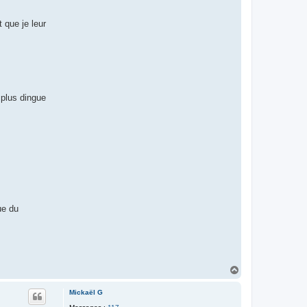
t
a
 que je leur
c
t
e
r
l
a
u
r
e
 plus dingue
n
t
m
s
t
ue du
H
a
u
Mickaël G
t