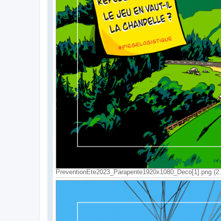
PreventionEte2023_Parapente1920x1080_Deco[1].png (2.0