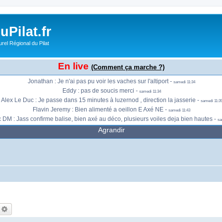
Sébastien Ballandraud : Posé en haut, un turbulette et thermique. -
vendredi 16:45
Jonathan : Très léger vent de face à la Jasserie. Je me prépare -
samedi 10:51
urras me dire à l'occas si les vaches squattent l'altisurface ? j'aurais bien fais u
Pilat.fr
Eddy : Enfin si tu arrives à monter :D haha. Bon vol ! -
samedi 11:08
rel Régional du Pilat
 de Saint Chamond dans un quart d'heure pour la Jasserie, si y'a des recups ou des v
Sergio : La croix de chaubouret 12.20 12.30 -
samedi 11:18
: Déjà de gros thermiques sur Luzernod. Quelques petits thermiques à la Jasserie.
En live
(Comment ça marche ?)
 : On sent l'est vers le saut du Gier mais pour le moment, ce n'était pas turbulent. 
Jonathan : Je n'ai pas pu voir les vaches sur l'altiport -
samedi 11:34
Eddy : pas de soucis merci -
samedi 11:34
Alex Le Duc : Je passe dans 15 minutes à luzernod , direction la jasserie -
samedi 11:3
Flavin Jeremy : Bien alimenté a oeillon E Axé NE -
samedi 11:43
 DM : Jass confirme balise, bien axé au déco, plusieurs voiles deja bien hautes -
sa
Agrandir
echercher
Recherche avancée