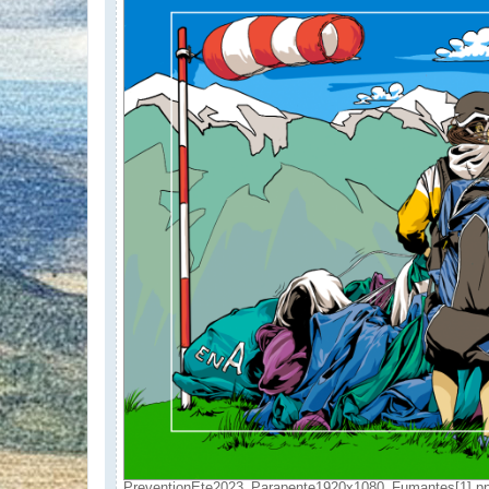
PreventionEte2023_Parapente1920x1080_Fumantes[1].png