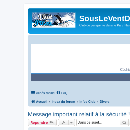
Eddy : @Jonathan_Marin tu po
SousLeVentDu
Club de parapente dans le Parc Natu
Laurent : Je vais partir
Jonathan 
Jonathan
Cédric
Accès rapide
FAQ
Accueil
Index du forum
Infos Club
Divers
Message important relatif à la sécurité !
R
Répondre