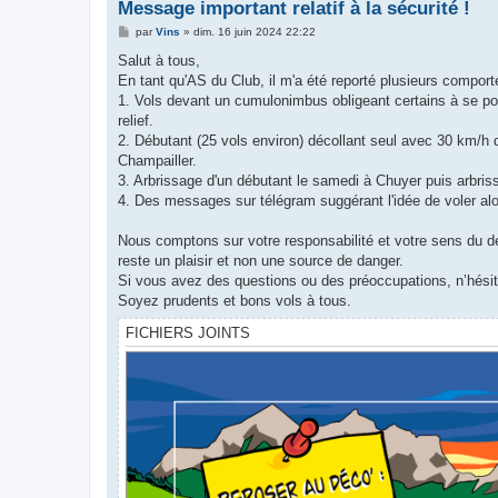
Message important relatif à la sécurité !
M
par
Vins
»
dim. 16 juin 2024 22:22
e
s
Salut à tous,
s
En tant qu'AS du Club, il m'a été reporté plusieurs compo
a
g
1. Vols devant un cumulonimbus obligeant certains à se pose
e
relief.
2. Débutant (25 vols environ) décollant seul avec 30 km/h d
Champailler.
3. Arbrissage d'un débutant le samedi à Chuyer puis arbri
4. Des messages sur télégram suggérant l'idée de voler alo
Nous comptons sur votre responsabilité et votre sens du de
reste un plaisir et non une source de danger.
Si vous avez des questions ou des préoccupations, n’hésit
Soyez prudents et bons vols à tous.
FICHIERS JOINTS