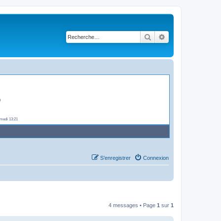
n saut debut d'aprem -
samedi 11:07
Rechercher
Recherche avancé
oitures a poser -
samedi 11:13
 -
samedi 11:30
-
samedi 11:34
9
medi 13:21
S’enregistrer
Connexion
4 messages • Page
1
sur
1