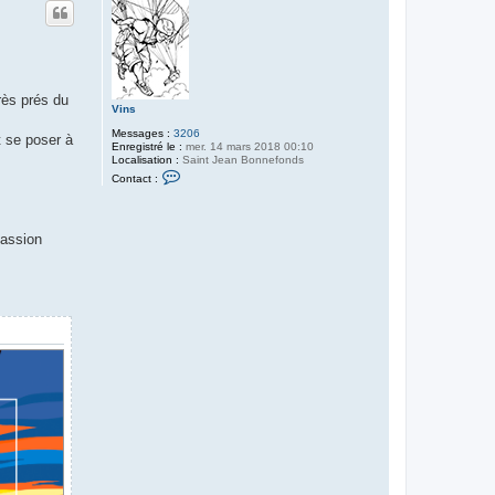
rès prés du
Vins
Messages :
3206
t se poser à
Enregistré le :
mer. 14 mars 2018 00:10
Localisation :
Saint Jean Bonnefonds
C
Contact :
o
n
t
a
passion
c
t
e
r
V
i
n
s