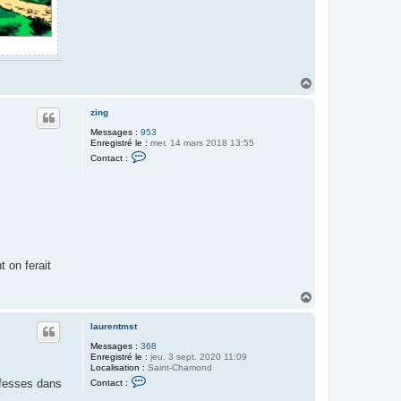
H
a
u
zing
t
Messages :
953
Enregistré le :
mer. 14 mars 2018 13:55
C
Contact :
o
n
t
a
c
t
e
r
z
i
 on ferait
n
g
H
a
u
laurentmst
t
Messages :
368
Enregistré le :
jeu. 3 sept. 2020 11:09
Localisation :
Saint-Chamond
C
s fesses dans
Contact :
o
n