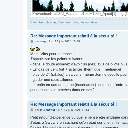
PreventionEte2023_Parapente1920x1080_Apied[1].png (1.
Calendrier photo
et
Calendrier photo Association
Re: Message important relatif à la sécurité !
M
par
zing
»
lun. 17 juin 2024 10:38
e
s
s
Merci Vins pour ce rappel!
a
g
J'appuie sur les points suivants:
e
- dans le doute essayez d'avoir un (des) avis de pilote pl
- En cas de vent fort + activités thermique = méfiance!
- plus de 24 (rafales) à salvaris: même Jon ne décolle pas!
- garder une radio allumée
- et enfin en cas de carton (inconscient): combien d'entre 
pour joindre vos proches dans ce cas?
Re: Message important relatif à la sécurité !
M
par
laurentmst
»
lun. 17 juin 2024 17:44
e
s
Petit retour d'expérience vu que je pense être impliqué dan
s
J'étais à Salvaris en sachant qu'on était sur une limite hau
a
g
l'herbe. Un cycle bien plus calme me fait me préparer.