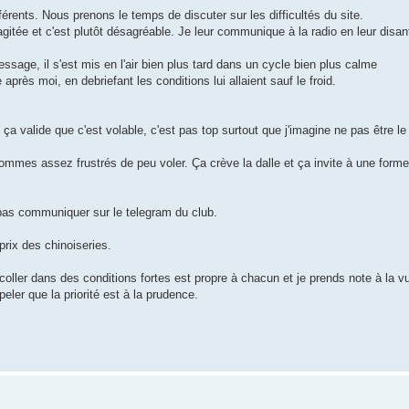
érents. Nous prenons le temps de discuter sur les difficultés du site.
itée et c'est plutôt désagréable. Je leur communique à la radio en leur disant
ssage, il s'est mis en l'air bien plus tard dans un cycle bien plus calme
près moi, en debriefant les conditions lui allaient sauf le froid.
 ça valide que c'est volable, c'est pas top surtout que j'imagine ne pas être le
ommes assez frustrés de peu voler. Ça crève la dalle et ça invite à une forme
t pas communiquer sur le telegram du club.
prix des chinoiseries.
écoller dans des conditions fortes est propre à chacun et je prends note à la v
ler que la priorité est à la prudence.