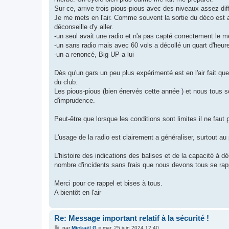
e
Sur ce, arrive trois pious-pious avec des niveaux assez diff
Je me mets en l'air. Comme souvent la sortie du déco est ag
déconseille d'y aller.
-un seul avait une radio et n'a pas capté correctement le me
-un sans radio mais avec 60 vols a décollé un quart d'heure a
-un a renoncé, Big UP a lui
Dès qu'un gars un peu plus expérimenté est en l'air fait que
du club.
Les pious-pious (bien énervés cette année ) et nous tous s
d'imprudence.
Peut-être que lorsque les conditions sont limites il ne fau
L'usage de la radio est clairement a généraliser, surtout au 
L'histoire des indications des balises et de la capacité à d
nombre d'incidents sans frais que nous devons tous se rappe
Merci pour ce rappel et bises à tous.
A bientôt en l'air
Re: Message important relatif à la sécurité !
M
par
Mickaël G
»
mar. 25 juin 2024 12:40