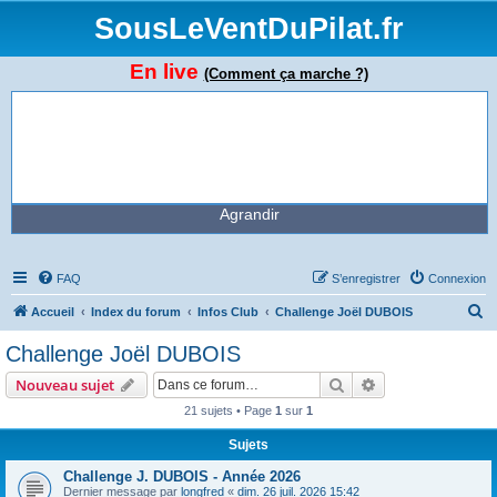
SousLeVentDuPilat.fr
En live
(Comment ça marche ?)
Agrandir
FAQ
S’enregistrer
Connexion
R
Accueil
Index du forum
Infos Club
Challenge Joël DUBOIS
e
Challenge Joël DUBOIS
c
Rechercher
Recherche avanc
Nouveau sujet
h
21 sujets • Page
1
sur
1
e
Sujets
r
c
Challenge J. DUBOIS - Année 2026
Dernier message par
longfred
«
dim. 26 juil. 2026 15:42