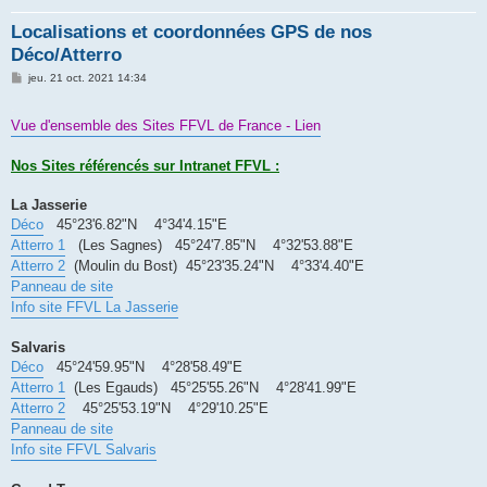
h
e
Localisations et coordonnées GPS de nos
Déco/Atterro
r
M
jeu. 21 oct. 2021 14:34
e
s
.
s
Vue d'ensemble des Sites FFVL de France - Lien
a
g
e
Nos Sites référencés sur Intranet FFVL :
La Jasserie
Déco
45°23'6.82"N 4°34'4.15"E
Atterro 1
(Les Sagnes) 45°24'7.85"N 4°32'53.88"E
Atterro 2
(Moulin du Bost) 45°23'35.24"N 4°33'4.40"E
Panneau de site
Info site FFVL La Jasserie
Salvaris
Déco
45°24'59.95"N 4°28'58.49"E
Atterro 1
(Les Egauds) 45°25'55.26"N 4°28'41.99"E
Atterro 2
45°25'53.19"N 4°29'10.25"E
Panneau de site
Info site FFVL Salvaris