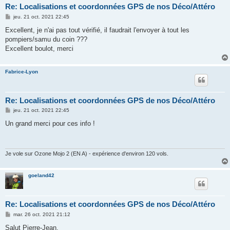
Re: Localisations et coordonnées GPS de nos Déco/Attéro
M
jeu. 21 oct. 2021 22:45
e
s
Excellent, je n'ai pas tout vérifié, il faudrait l'envoyer à tout les
s
pompiers/samu du coin ???
a
g
Excellent boulot, merci
e
Fabrice-Lyon
Re: Localisations et coordonnées GPS de nos Déco/Attéro
M
jeu. 21 oct. 2021 22:45
e
s
Un grand merci pour ces info !
s
a
g
e
Je vole sur Ozone Mojo 2 (EN A) - expérience d'environ 120 vols.
goeland42
Re: Localisations et coordonnées GPS de nos Déco/Attéro
M
mar. 26 oct. 2021 21:12
e
s
Salut Pierre-Jean.